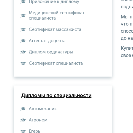
Приложение к диплому
подп
Медицинский сертификат
Мы п
специалиста
что 
Сертификат массажиста
спос
до на
Аттестат доцента
Купи
Диплом ординатуры
свое 
Сертификат специалиста
Дипломы по специальности
Автомеханик
Агроном
Егерь