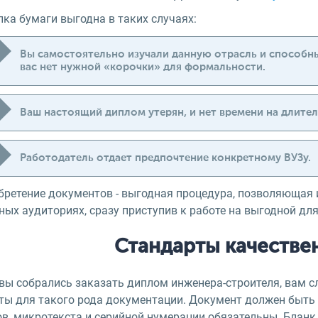
ка бумаги выгодна в таких случаях:
Вы самостоятельно изучали данную отрасль и способны
вас нет нужной «корочки» для формальности.
Ваш настоящий диплом утерян, и нет времени на длите
Работодатель отдает предпочтение конкретному ВУЗу.
бретение документов - выгодная процедура, позволяющая и
ных аудиториях, сразу приступив к работе на выгодной дл
Стандарты качестве
вы собрались заказать диплом инженера-строителя, вам с
ты для такого рода документации. Документ должен быть 
ов, микротекста и серийной нумерации обязательны. Блан