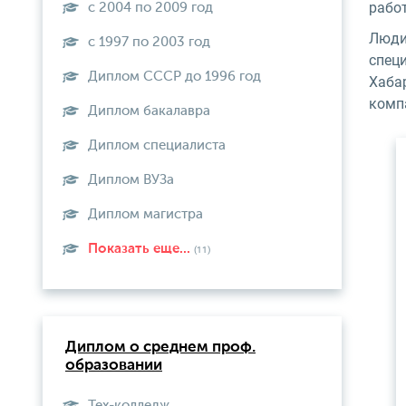
рабо
с 2004 по 2009 год
Люди
с 1997 по 2003 год
спец
Диплом СССР до 1996 год
Хаба
комп
Диплом бакалавра
Диплом специалиста
Диплом ВУЗа
Диплом магистра
Показать еще...
(11)
Диплом о среднем проф.
образовании
Тех-колледж