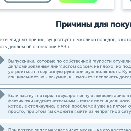
Причины для поку
 очевидных причин, существует несколько поводов, с кот
есть диплом об окончании ВУЗа.
Выпускники, которые по собственной глупости отучили
дипломированным лингвистом совсем не плохо, но под
устроиться на серьезную руководящую должность. Куп
специальностью - разумно, вы сможете исправить дос
Если ваш вуз потерял государственную аккредитацию в 
фактически недействительным в глазах потенциального
которые столкнулись с этой проблемой уже на пятом к
просто, при этом вы сможете выйти из неприятной сит
При потере диплома у вас уйдут месяцы на его восстан