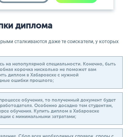
пки диплома
орыми сталкиваются даже те соискатели, у которых
сь на непопулярной специальности. Конечно, быть
обная корочка нисколько не поможет вам
ить диплом в Хабаровске с нужной
адные ошибки прошлого;
процессе обучения, то полученный документ будет
 работодателя. Особенно досадно тем студентам,
урсе обучения. Купить диплом в Хабаровске
уации с минимальными затратами;
овление. Сбор всех необходимых справок, споры с