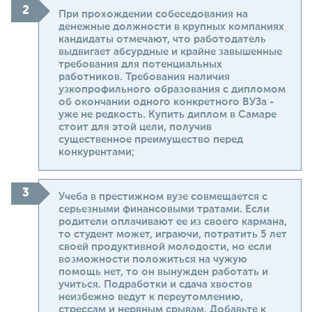
При прохождении собеседования на
денежные должности в крупных компаниях
кандидаты отмечают, что работодатель
выдвигает абсурдные и крайне завышенные
требования для потенциальных
работников. Требования наличия
узкопрофильного образования с дипломом
об окончании одного конкретного ВУЗа -
уже не редкость. Купить диплом в Самаре
стоит для этой цели, получив
существенное преимущество перед
конкурентами;
Учеба в престижном вузе совмещается с
серьезными финансовыми тратами. Если
родители оплачивают ее из своего кармана,
то студент может, играючи, потратить 5 лет
своей продуктивной молодости, но если
возможности положиться на чужую
помощь нет, то он вынужден работать и
учиться. Подработки и сдача хвостов
неизбежно ведут к переутомлению,
стрессам и нервным срывам. Добавьте к