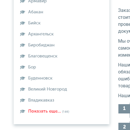
Армавир
Заказ
Абакан
стоит
Бийск
пров
доку
Архангельск
Мы о
Биробиджан
само
изме
Благовещенск
Наши
Бор
обяз
Буденновск
ошибк
товар
Великий Новгород
Наши
Владикавказ
Показать еще...
(146)