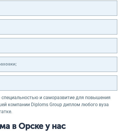
аховки;
о специальностью и саморазвитие для повышения
шей компании Diploms Group диплом любого вуза
татке.
ма в Орске у нас