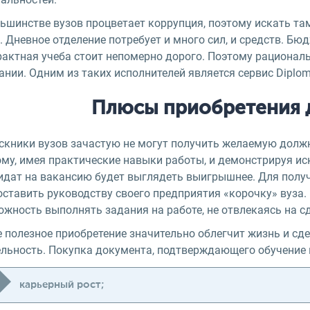
ьшинстве вузов процветает коррупция, поэтому искать там
. Дневное отделение потребует и много сил, и средств. 
рактная учеба стоит непомерно дорого. Поэтому рационал
нии. Одним из таких исполнителей является сервис Diplom
Плюсы приобретения 
скники вузов зачастую не могут получить желаемую должн
ому, имея практические навыки работы, и демонстрируя и
идат на вакансию будет выглядеть выигрышнее. Для полу
оставить руководству своего предприятия «корочку» вуза.
жность выполнять задания на работе, не отвлекаясь на сд
е полезное приобретение значительно облегчит жизнь и сд
ельность. Покупка документа, подтверждающего обучение в
карьерный рост;