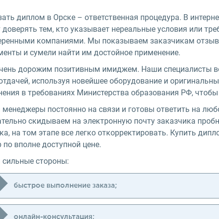
ать диплом в Орске – ответственная процедура. В интерне
 доверять тем, кто указывает нереальные условия или тре
еренными компаниями. Мы показываем заказчикам отзывы
менты и сумели найти им достойное применение.
чень дорожим позитивным имиджем. Наши специалисты во
отдачей, используя новейшее оборудование и оригинальн
нения в требованиях Министерства образования РФ, чтоб
 менеджеры постоянно на связи и готовы ответить на люб
ательно скидываем на электронную почту заказчика пробн
а, на том этапе все легко откорректировать. Купить дипл
 по вполне доступной цене.
 сильные стороны:
быстрое выполнение заказа;
онлайн-консультация;