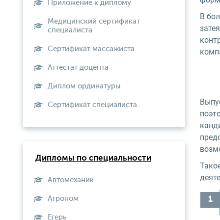
Приложение к диплому
В бол
Медицинский сертификат
затея
специалиста
конт
Сертификат массажиста
компа
Аттестат доцента
Диплом ординатуры
Выпу
Сертификат специалиста
поэт
канд
пред
возмо
Дипломы по специальности
Тако
деят
Автомеханик
Агроном
Егерь