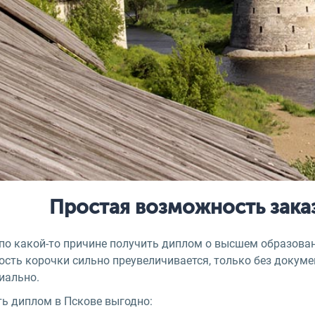
Простая возможность зака
 по какой-то причине получить диплом о высшем образован
ость корочки сильно преувеличивается, только без докуме
иально.
ть диплом в Пскове выгодно: