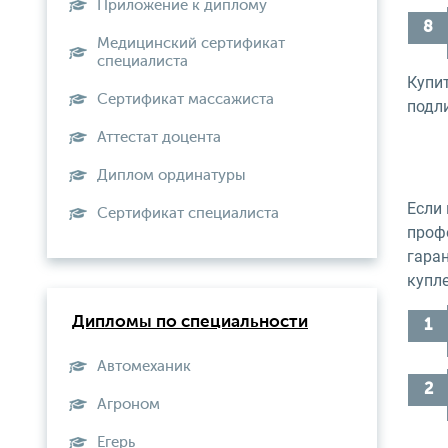
Приложение к диплому
Медицинский сертификат
специалиста
Купи
Сертификат массажиста
подл
Аттестат доцента
Диплом ординатуры
Если 
Сертификат специалиста
проф
гаран
купл
Дипломы по специальности
Автомеханик
Агроном
Егерь