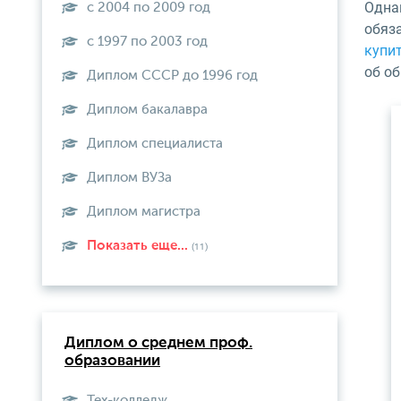
Одна
с 2004 по 2009 год
обяз
с 1997 по 2003 год
купи
об о
Диплом СССР до 1996 год
Диплом бакалавра
Диплом специалиста
Диплом ВУЗа
Диплом магистра
Показать еще...
(11)
Диплом о среднем проф.
образовании
Тех-колледж