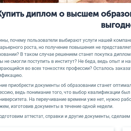
Купить диплом о высшем образов
выгодн
ины, почему пользователи выбирают услуги нашей компании
карьерного роста, но получение повышения не представляе
зовании? В таком случае решением станет покупка диплома
 не смогли поступить в институт? Не беда, ведь опыт и н
ирающийся во всех тонкостях профессии? Осталось заказа
ификацию.
ние приобрести документы об образовании станет оптималь
ессию, ведь понимание того, что выбор квалификации был
ниверситета. На переучивание времени уже нет, нужно раб
жем, изготовив документы в течение одной недели.
дготовим аттестат, справки и другие документы, сделаем 