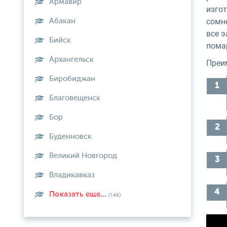
Армавир
изго
сомн
Абакан
все 
Бийск
пома
Архангельск
Преи
Биробиджан
Благовещенск
Бор
Буденновск
Великий Новгород
Владикавказ
Показать еще...
(146)