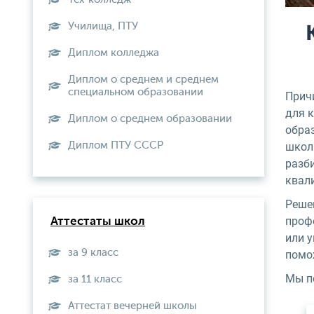
Училища, ПТУ
Диплом колледжа
Диплом о среднем и среднем
специальном образовании
Прич
для 
Диплом о среднем образовании
обра
Диплом ПТУ СССР
школы
разб
квал
Реше
проф
Аттестаты школ
или у
за 9 класс
помо
Мы по
за 11 класс
Аттестат вечерней школы