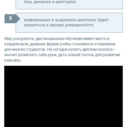
лиц, деканов и ректоров;
информация о выданном дипломе будет
храниться в архиве университета.
Мир ускоряется, дистанционное обучение имеет место в
каждом вузе, дневная форма учебы становится атавизмом
для многих студентов. На сегодня купить диплом эколога –
значит развязать себе руки, дать новый толчок для развития
карьеры.