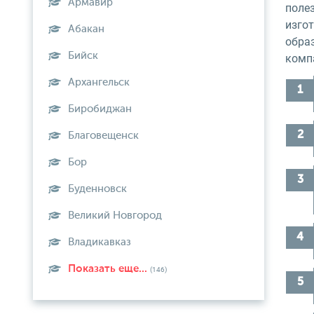
Армавир
поле
изго
Абакан
обра
Бийск
компа
Архангельск
Биробиджан
Благовещенск
Бор
Буденновск
Великий Новгород
Владикавказ
Показать еще...
(146)