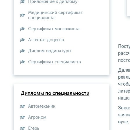
Приложение к диплому
Медицинский сертификат
специалиста
Сертификат массажиста
Аттестат доцента
Посту
Диплом ординатуры
рассч
посто
Сертификат специалиста
Дале
реаль
чтоб
лите
Дипломы по специальности
наша
Автомеханик
Зака
заяв
Агроном
вузе
Егерь