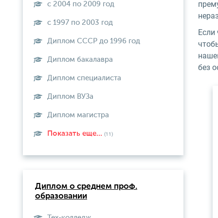
прему
с 2004 по 2009 год
нера
с 1997 по 2003 год
Если
Диплом СССР до 1996 год
чтоб
наше
Диплом бакалавра
без 
Диплом специалиста
Диплом ВУЗа
Диплом магистра
Показать еще...
(11)
Диплом о среднем проф.
образовании
Тех-колледж