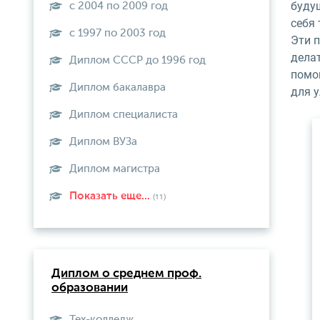
будущ
с 2004 по 2009 год
себя 
с 1997 по 2003 год
Эти п
дела
Диплом СССР до 1996 год
помо
Диплом бакалавра
для 
Диплом специалиста
Диплом ВУЗа
Диплом магистра
Показать еще...
(11)
Диплом о среднем проф.
образовании
Тех-колледж