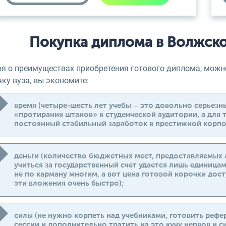
Покупка диплома в Волжск
ря о преимуществах приобретения готового диплома, мож
ку вуза, вы экономите:
время (четыре-шесть лет учебы – это довольно серьезн
«протирания штанов» в студенческой аудитории, а для т
постоянный стабильный заработок в престижной корпо
деньги (количество бюджетных мест, предоставляемых 
учиться за государственный счет удается лишь единица
не по карману многим, а вот цена готовой корочки дост
эти вложения очень быстро);
силы (не нужно корпеть над учебниками, готовить рефе
сессии и дополнительно тратить на это кучу нервов и си