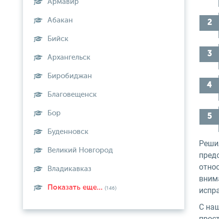
Армавир
Абакан
Бийск
Архангельск
Биробиджан
Благовещенск
Бор
Буденновск
Реши
Великий Новгород
предс
относ
Владикавказ
внима
Показать еще...
(146)
испра
С на
прост