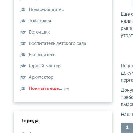
Повар-кондитер
Еще 
нали
Товаровед
рынке
Бетонщик
утра
Воспитатель детского сада
Воспитатель
Не р
Горный мастер
доку
Архитектор
порт
Показать еще...
(89)
Доку
треб
вызов
Наш 
Города