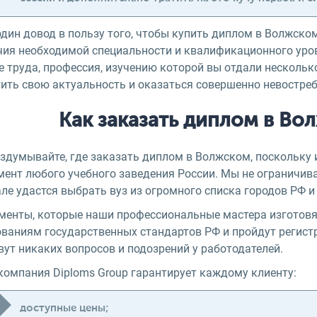
один довод в пользу того, чтобы купить диплом в Волжско
чия необходимой специальности и квалификационного уро
 труда, профессия, изучению которой вы отдали нескольк
тить свою актуальность и оказаться совершенно невостреб
Как заказать диплом в Во
аздумывайте, где заказать диплом в Волжском, поскольку
мент любого учебного заведения России. Мы не ограничив
але удастся выбрать вуз из огромного списка городов РФ 
менты, которые наши профессиональные мастера изготовят
ованиям государственных стандартов РФ и пройдут регистр
ут никаких вопросов и подозрений у работодателей.
компания Diploms Group гарантирует каждому клиенту:
доступные цены;