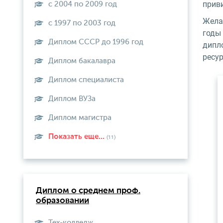
прив
с 2004 по 2009 год
Жела
с 1997 по 2003 год
годы
Диплом СССР до 1996 год
дипл
ресур
Диплом бакалавра
Диплом специалиста
Диплом ВУЗа
Диплом магистра
Показать еще...
(11)
Диплом о среднем проф.
образовании
Тех-колледж