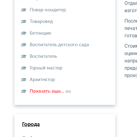
Отде
Повар-кондитер
изго
После
Товаровед
печа
Бетонщик
готов
Воспитатель детского сада
Стои
оценк
Воспитатель
напр
пред
Горный мастер
прох
Архитектор
Показать еще...
(89)
Города