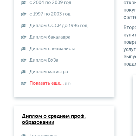
откры
с 2004 по 2009 год
покуп
с 1997 по 2003 год
с ат
Диплом СССР до 1996 год
Второ
купит
Диплом бакалавра
повре
Диплом специалиста
услуг
выпу
Диплом ВУЗа
подде
Диплом магистра
Показать еще...
(11)
Диплом о среднем проф.
образовании
Тех-колледж