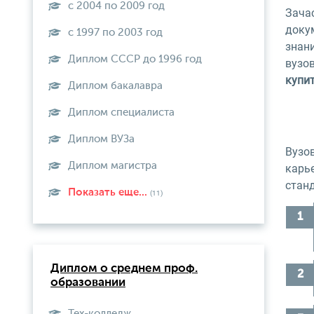
с 2004 по 2009 год
Зачас
доку
с 1997 по 2003 год
знан
Диплом СССР до 1996 год
вузов
купи
Диплом бакалавра
Диплом специалиста
Диплом ВУЗа
Вузо
Диплом магистра
карье
стан
Показать еще...
(11)
Диплом о среднем проф.
образовании
Тех-колледж