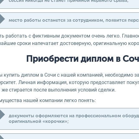
сессия никогда не станет причиной нервного срыва;
место работы останется за сотрудником, появится пер
ть работать с фиктивным документом очень легко. Главно
чайшие сроки напечатает достоверную, оригинальную коро
Приобрести диплом в Соч
ы купить диплом в Сочи с нашей компанией, необходимо за
рситет. Личная информация, которую предоставляет покуп
 же стирается после выполнения условий сделки.
мущества нашей компании легко понять:
документы оформляются на профессиональном оборудо
оригинальной «корочки»;