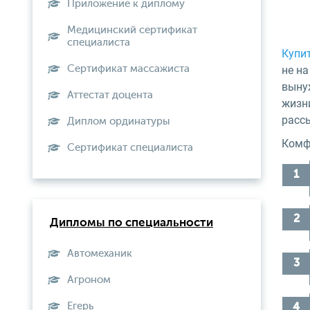
Приложение к диплому
Медицинский сертификат
специалиста
Купи
Сертификат массажиста
не на
выну
Аттестат доцента
жизн
расс
Диплом ординатуры
Комф
Сертификат специалиста
Дипломы по специальности
Автомеханик
Агроном
Егерь