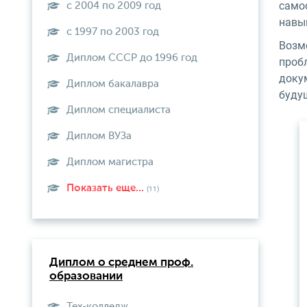
само
с 2004 по 2009 год
навы
с 1997 по 2003 год
Возм
Диплом СССР до 1996 год
проб
докум
Диплом бакалавра
буду
Диплом специалиста
Диплом ВУЗа
Диплом магистра
Показать еще...
(11)
Диплом о среднем проф.
образовании
Тех-колледж