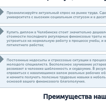
Проанализируйте актуальный спрос на рынке труда. Сд
университета с высоким социальным статусом и в десят
Купить диплом в Челябинске стоит значительно дешевле
стоимости последнего регулярные финансовые траты н
устроиться на нормальную работу в процессе учебы, и 
пятилетнего рабства;
Постоянные недосыпы и стрессовые ситуации в процесс
молодого специалиста. Бесполезное заучивание устаре
развивает в человеке шаблонность и скудоумие. В резул
справиться с навалившимся валом реальных рабочих об
и начните получать полезные трудовые навыки в небол
основой вашего финансового благополучия.
Преимущества наш