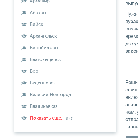
Армавир
выпу
Абакан
Нужны
вузах
Бийск
разви
врем
Архангельск
докум
Биробиджан
зако
Благовещенск
Бор
Реши
Буденновск
офиц
Великий Новгород
вклю
значе
Владикавказ
нам,
Показать еще...
отпр
(146)
гара