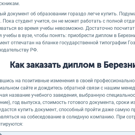
скникам.
й документ об образовании гораздо легче купить. Подумай
. Пока студент учится, он не может работать с полной отд
ваться во время учебы невозможно. Достаточно посчитать
я учебы в вузе, чтобы понять: приобрести диплом в Бере
ент отпечатан на бланке государственной типографии Гоз
нодательству РФ.
Как заказать диплом в Берез
вшись на позитивные изменения в своей профессиональной
иальном сайте и дождитесь обратной связи с нашим менедж
чая название учебного заведения, выбранную специальност
ние), год выпуска, стоимость готового документа, сроки 
 удастся купить документ, способный пройти даже самую 
авляться на собеседование в солидную компанию. При сот
нтируются: