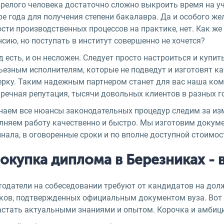
релого человека достаточно сложно выкроить время на уче
е года для получения степени бакалавра. Да и особого же
сти производственных процессов на практике, нет. Как же
сию, но поступать в институт совершенно не хочется?
 есть, и он несложен. Следует просто настроиться и купи
рьезным исполнителям, которые не подведут и изготовят 
рку. Таким надежным партнером станет для вас наша комп
речная репутация, тысячи довольных клиентов в разных г
наем все нюансы законодательных процедур следим за из
лняем работу качественно и быстро. Мы изготовим докумен
нала, в оговоренные сроки и по вполне доступной стоимос
окупка диплома в Березниках -
тодатели на собеседовании требуют от кандидатов на до
ков, подтвержденных официальным документом вуза. Вот 
стать актуальными знаниями и опытом. Корочка и амбиции