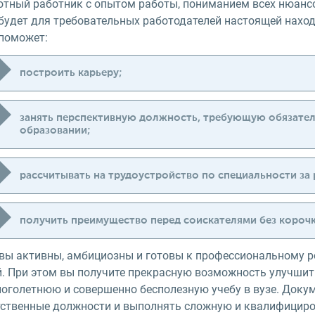
отный работник с опытом работы, пониманием всех нюанс
 будет для требовательных работодателей настоящей нах
 поможет:
построить карьеру;
занять перспективную должность, требующую обязате
образовании;
рассчитывать на трудоустройство по специальности за
получить преимущество перед соискателями без корочк
 вы активны, амбициозны и готовы к профессиональному ро
й. При этом вы получите прекрасную возможность улучшит
ноголетнюю и совершенно бесполезную учебу в вузе. Доку
тственные должности и выполнять сложную и квалифициро