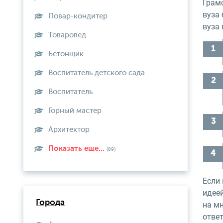
Грам
вуза
Повар-кондитер
вуза
Товаровед
Бетонщик
Воспитатель детского сада
Воспитатель
Горный мастер
Архитектор
Показать еще...
(89)
Если
идее
Города
на м
отве