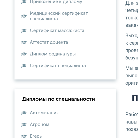
Приложение к диплому
Для з
четыр
Медицинский сертификат
тонко
специалиста
вакан
Сертификат массажиста
Выход
Аттестат доцента
к се
прове
Диплом ординатуры
безуп
Сертификат специалиста
Мы з
выпо
ориги
П
Дипломы по специальности
Автомеханик
Рабо
навы
Агроном
похва
Егерь