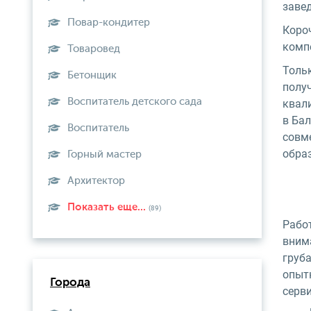
заве
Повар-кондитер
Коро
комп
Товаровед
Тольк
Бетонщик
получ
Воспитатель детского сада
квали
в Бал
Воспитатель
совм
обра
Горный мастер
Архитектор
Показать еще...
(89)
Рабо
вним
груб
опыт
Города
серви