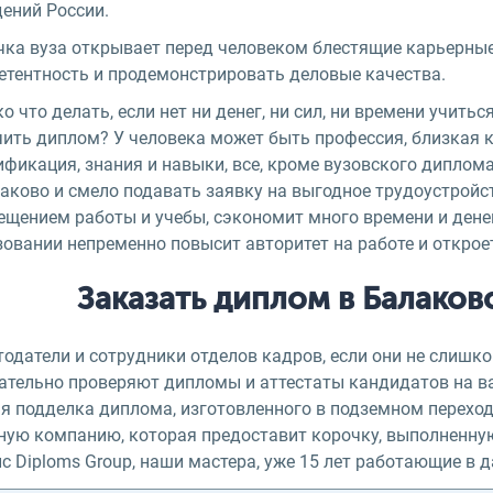
дений России.
чка вуза открывает перед человеком блестящие карьерные
етентность и продемонстрировать деловые качества.
о что делать, если нет ни денег, ни сил, ни времени учиться 
ить диплом? У человека может быть профессия, близкая к 
фикация, знания и навыки, все, кроме вузовского диплома
аково и смело подавать заявку на выгодное трудоустройст
ещением работы и учебы, сэкономит много времени и дене
зовании непременно повысит авторитет на работе и откро
Заказать диплом в Балаков
тодатели и сотрудники отделов кадров, если они не слишк
ательно проверяют дипломы и аттестаты кандидатов на ва
ая подделка диплома, изготовленного в подземном переход
ную компанию, которая предоставит корочку, выполненную
с Diploms Group, наши мастера, уже 15 лет работающие в 