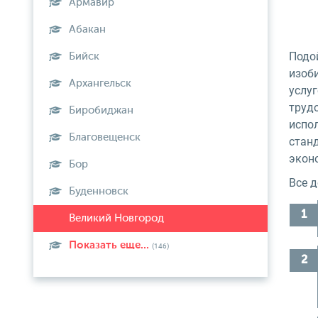
Армавир
Абакан
Подо
Бийск
изоб
Архангельск
услу
труд
Биробиджан
испо
Благовещенск
станд
экон
Бор
Все 
Буденновск
Показать еще...
(146)