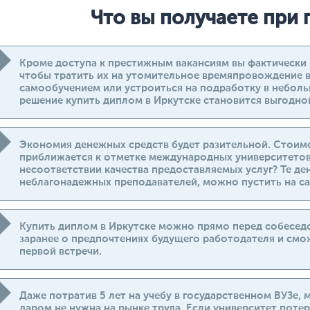
Что вы получаете при
Кроме доступа к престижным вакансиям вы фактически 
чтобы тратить их на утомительное времяпровождение в
самообучением или устроиться на подработку в неболь
решение купить диплом в Иркутске становится выгодно
Экономия денежных средств будет разительной. Стоим
приближается к отметке международных университетов.
несоответствии качества предоставляемых услуг? Те де
неблагонадежных преподавателей, можно пустить на са
Купить диплом в Иркутске можно прямо перед собесед
заранее о предпочтениях будущего работодателя и см
первой встречи.
Даже потратив 5 лет на учебу в государственном ВУЗе,
даром не нужна на рынке труда. Если университет поте