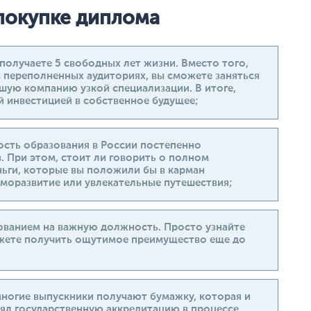
 покупке диплома
получаете 5 свободных лет жизни. Вместо того,
 переполненных аудиториях, вы сможете заняться
шую компанию узкой специализации. В итоге,
й инвестицией в собственное будущее;
ость образования в России постепенно
 При этом, стоит ли говорить о полном
ньги, которые вы положили бы в карман
моразвитие или увлекательные путешествия;
ованием на важную должность. Просто узнайте
ожете получить ощутимое преимущество еще до
 многие выпускники получают бумажку, которая и
рял государственную аккредитацию в процессе