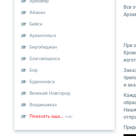
Армавир
Все э
Абакан
Арза
Бийск
Архангельск
При 
Биробиджан
Кром
Благовещенск
изго
Заказ
Бор
прил
Буденновск
и ака
Великий Новгород
Кажд
обра
Владикавказ
Наши
Показать еще...
отпр
(146)
Предо