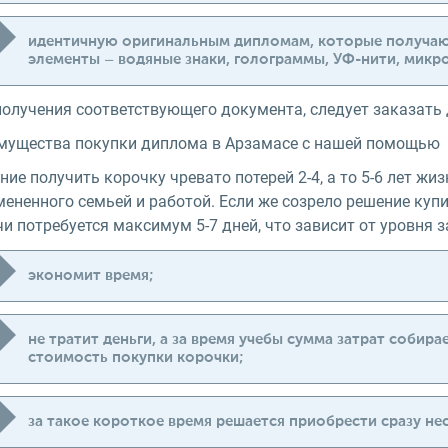
идентичную оригинальным дипломам, которые получаю
элементы – водяные знаки, голограммы, УФ-нити, микро
получения соответствующего документа, следует заказать
мущества покупки диплома в Арзамасе с нашей помощью
ие получить корочку чревато потерей 2-4, а то 5-6 лет жи
ененного семьей и работой. Если же созрело решение купи
и потребуется максимум 5-7 дней, что зависит от уровня
экономит время;
не тратит деньги, а за время учебы сумма затрат собир
стоимость покупки корочки;
за такое короткое время решается приобрести сразу н