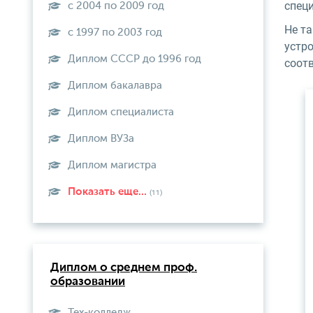
спец
с 2004 по 2009 год
Не та
с 1997 по 2003 год
устр
Диплом СССР до 1996 год
соот
Диплом бакалавра
Диплом специалиста
Диплом ВУЗа
Диплом магистра
Показать еще...
(11)
Диплом о среднем проф.
образовании
Тех-колледж