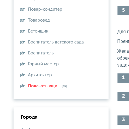
Повар-кондитер
Товаровед
Для 
Бетонщик
Преи
Воспитатель детского сада
Желан
Воспитатель
обрем
Горный мастер
задач
Архитектор
Показать еще...
(89)
Города