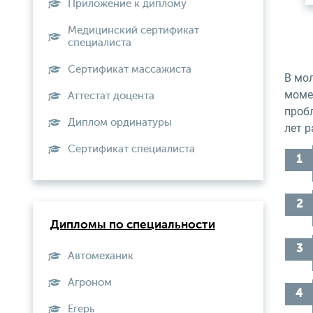
Приложение к диплому
Медицинский сертификат
специалиста
Сертификат массажиста
В мо
момен
Аттестат доцента
проб
Диплом ординатуры
лет р
Сертификат специалиста
Дипломы по специальности
Автомеханик
Агроном
Егерь