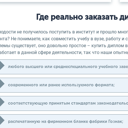
Где реально заказать д
лодости не получилось поступить в институт и прошло мно
та? Не понимаете, как совместить учебу в вузе, работу и
лемы существует, оно довольно простое – купить диплом в
аботает в данной сфере деятельности, так что наши опыт
любого высшего или среднеспециального учебного заве
современного или ранее используемого формата;
соответствующую принятым стандартам законодательст
распечатанную на фирменном бланке фабрики Гознак;