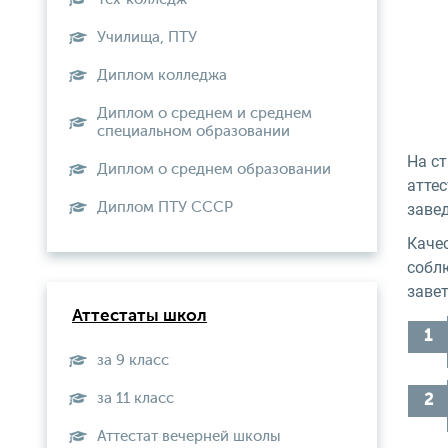
Училища, ПТУ
Диплом колледжа
Диплом о среднем и среднем
специальном образовании
На с
Диплом о среднем образовании
атте
Диплом ПТУ СССР
заве
Каче
собл
заве
Аттестаты школ
за 9 класс
за 11 класс
Аттестат вечерней школы