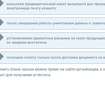
высылаем предварительный макет документа для прове
электронную почту клиента;
после завершения работы уничтожаем данные о заявит
устанавливаем адекватные расценки на свою продукцию
со средним достатком;
получаем оплату только после доставки документа на р
лнить бланк заказа можно прямо на сайте организации, а
нт для получения аттестата.