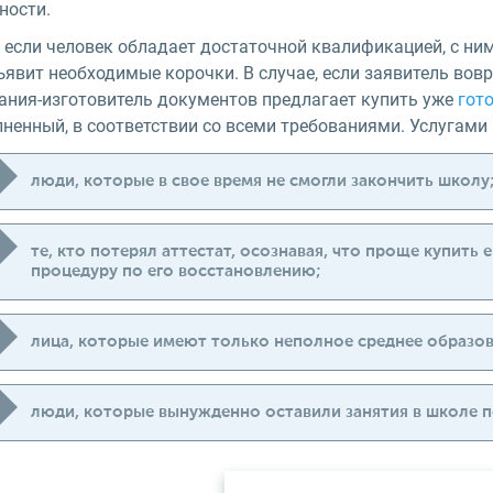
ности.
если человек обладает достаточной квалификацией, с ним 
явит необходимые корочки. В случае, если заявитель вовр
ания-изготовитель документов предлагает купить уже
гот
лненный, в соответствии со всеми требованиями. Услугами
люди, которые в свое время не смогли закончить школу
те, кто потерял аттестат, осознавая, что проще купить
процедуру по его восстановлению;
лица, которые имеют только неполное среднее образов
люди, которые вынужденно оставили занятия в школе 