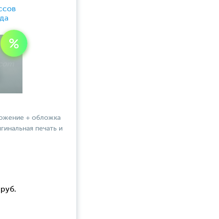
ссов
да
ложение + обложка
игинальная печать и
руб.