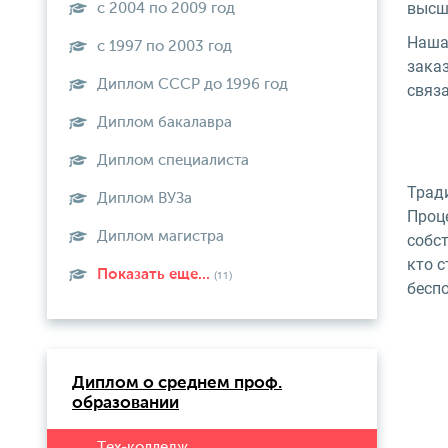
высш
с 2004 по 2009 год
Наша
с 1997 по 2003 год
заказ
Диплом СССР до 1996 год
связа
Диплом бакалавра
Диплом специалиста
Тради
Диплом ВУЗа
Проц
Диплом магистра
собст
кто с
Показать еще...
(11)
бесп
Диплом о среднем проф.
образовании