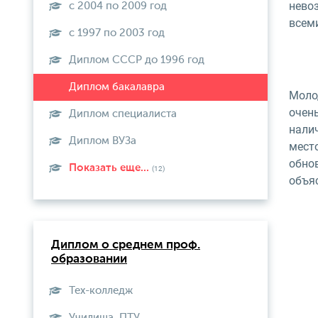
нево
с 2004 по 2009 год
всем
с 1997 по 2003 год
Диплом СССР до 1996 год
Моло
очен
Диплом специалиста
нали
Диплом ВУЗа
мест
обнов
Показать еще...
(12)
объя
Диплом о среднем проф.
образовании
Тех-колледж
Училища, ПТУ